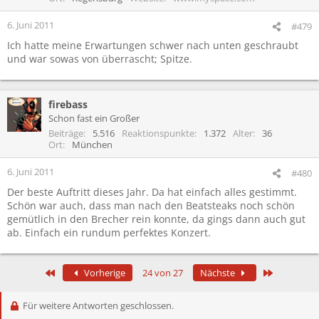
n
e
6. Juni 2011
#479
n
Ich hatte meine Erwartungen schwer nach unten geschraubt
:
und war sowas von überrascht; Spitze.
firebass
Schon fast ein Großer
Beiträge
5.516
Reaktionspunkte
1.372
Alter
36
Ort
München
6. Juni 2011
#480
Der beste Auftritt dieses Jahr. Da hat einfach alles gestimmt.
Schön war auch, dass man nach den Beatsteaks noch schön
gemütlich in den Brecher rein konnte, da gings dann auch gut
ab. Einfach ein rundum perfektes Konzert.
Erste
Letzte
Vorherige
24 von 27
Nächste
Für weitere Antworten geschlossen.