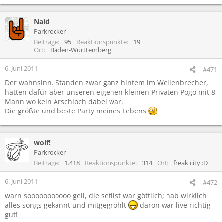
Naid
Parkrocker
Beiträge
95
Reaktionspunkte
19
Ort
Baden-Württemberg
6. Juni 2011
#471
Der wahnsinn. Standen zwar ganz hintem im Wellenbrecher,
hatten dafür aber unseren eigenen kleinen Privaten Pogo mit 8
Mann wo kein Arschloch dabei war.
Die größte und beste Party meines Lebens
wolf!
Parkrocker
Beiträge
1.418
Reaktionspunkte
314
Ort
freak city :D
6. Juni 2011
#472
warn sooooooooooo geil, die setlist war göttlich; hab wirklich
alles songs gekannt und mitgegröhlt
daron war live richtig
gut!