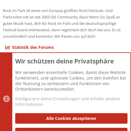
Rock im Park ist eines von Europas größten Rock-Festivals. Und
Parkrocker.net ist seit 2003 DIE Community dazu! Wenn Du Spaß an
guter Musik hast, dich für Rock im Park und die deutschsprachige
Festival-Szene interessierst, dann registriere dich doch bei uns. Es ist
unverbindlich und kostenlos. Wir freuen uns auf dich!
Statistik des Forums
Wir schützen deine Privatsphäre
Themen
22.121
Beiträge
825.694
Wir verwenden essentielle Cookies, damit diese Website
Mitglieder
12.427
funktioniert, und optionale Cookies, um den Komfort bei
Neuestes Mitglied
Berlin
der Nutzung zu verbessern und Funktionen von
Drittanbietern bereitzustellen.
Konfiguriere deine Einstellungen und erhalte weitere
Informationen
Datenschutz-Einstellungen
PR Light
Deutsch [Du]
Nutzungsbedingungen
Alle Cookies akzeptieren
Datenschutzerklärung
Impressum