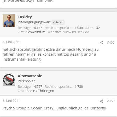
Ja, wurde es. Sogar komplett.
Toxicity
PR-Vergnügungswart
Veteran
Beiträge
4.477
Reaktionspunkte
1.040
Alter
42
Ort
Schweinfurt
Website
www.museek.de
6. Juni 2011
#465
hat sich absolut gelohnt extra dafür nach Nürnberg zu
fahren.hammer geiles konzert mit top gesang und 1a
instrumental-leistung
Alternatronic
Parkrocker
Beiträge
4.767
Reaktionspunkte
1.780
Ort
Berlin / Thüringen
6. Juni 2011
#466
Psycho Groupie Cocain Crazy...unglaublich geiles Konzert!!!