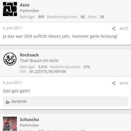
Azze
Parkrocker
Beiträge
899
Reaktionspunkte
86
Alter
38
6. Juni 2011
#475
Ja das war DER auftritt dieses Jahr, hammer geile leistung!
Rocksack
Titel? Brauch ich nicht!
Beiträge
3.618
Reaktionspunkte
674
Ort
81.225773, 95.599168
6. Juni 2011
#476
Geil geil geil!!!
09/09/09
R
e
a
Schuschu
k
t
Parkrocker
i