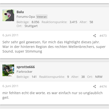
Balu
Forums-Opa
Veteran
Beiträge
8.056
Reaktionspunkte
3.415
Alter
58
Ort
Stuttgart
6. Juni 2011
#473
Sehr sehr geil gewesen, für mich das Hightlight dieses Jahr.
War in der hinteren Region des rechten Wellenbrechers, super
Sound, super Stimmung
sprotte666
Parkrocker
Beiträge
141
Reaktionspunkte
9
Alter
38
Ort
NRW
6. Juni 2011
#474
mir fehlten echt die worte. es war einfach nur so unglaublich
geil.