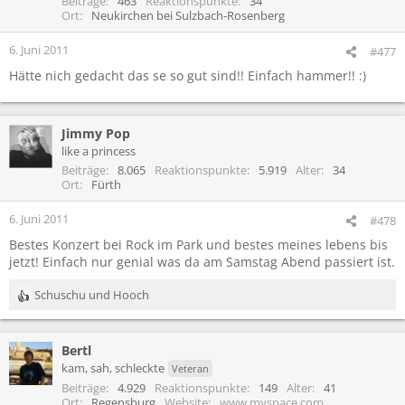
Beiträge
463
Reaktionspunkte
34
o
Ort
Neukirchen bei Sulzbach-Rosenberg
n
e
6. Juni 2011
#477
n
Hätte nich gedacht das se so gut sind!! Einfach hammer!! :)
:
Jimmy Pop
like a princess
Beiträge
8.065
Reaktionspunkte
5.919
Alter
34
Ort
Fürth
6. Juni 2011
#478
Bestes Konzert bei Rock im Park und bestes meines lebens bis
jetzt! Einfach nur genial was da am Samstag Abend passiert ist.
Schuschu
und
Hooch
R
e
a
Bertl
k
t
kam, sah, schleckte
Veteran
i
Beiträge
4.929
Reaktionspunkte
149
Alter
41
o
Ort
Regensburg
Website
www.myspace.com