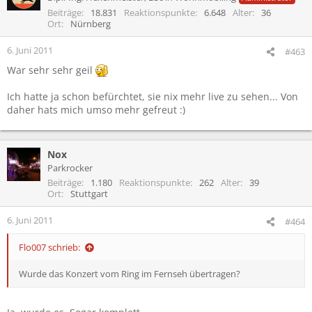
Beiträge
18.831
Reaktionspunkte
6.648
Alter
36
Ort
Nürnberg
6. Juni 2011
#463
War sehr sehr geil
Ich hatte ja schon befürchtet, sie nix mehr live zu sehen... Von
daher hats mich umso mehr gefreut :)
Nox
Parkrocker
Beiträge
1.180
Reaktionspunkte
262
Alter
39
Ort
Stuttgart
6. Juni 2011
#464
Flo007 schrieb:
Wurde das Konzert vom Ring im Fernseh übertragen?