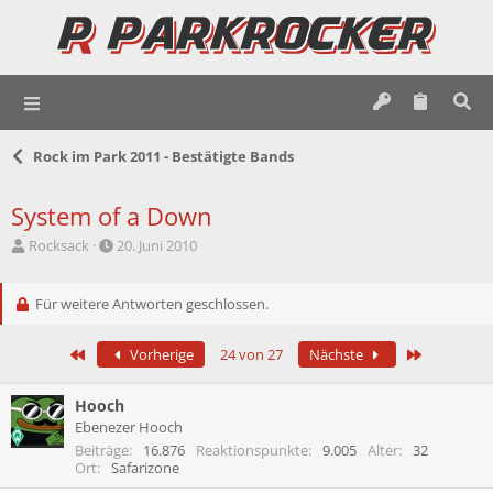
Rock im Park 2011 - Bestätigte Bands
System of a Down
E
E
Rocksack
20. Juni 2010
r
r
s
s
t
Für weitere Antworten geschlossen.
t
e
e
l
l
Erste
Letzte
Vorherige
24 von 27
Nächste
l
l
e
t
r
a
Hooch
m
Ebenezer Hooch
Beiträge
16.876
Reaktionspunkte
9.005
Alter
32
Ort
Safarizone