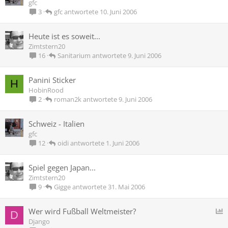
gfc
gfc
10. Juni 2006
3
Heute ist es soweit...
Zimtstern20
Sanitarium
9. Juni 2006
16
Panini Sticker
H
HobinRood
roman2k
9. Juni 2006
2
Schweiz - Italien
gfc
oidi
1. Juni 2006
12
Spiel gegen Japan...
Zimtstern20
Gigge
31. Mai 2006
9
U
Wer wird Fußball Weltmeister?
D
Django