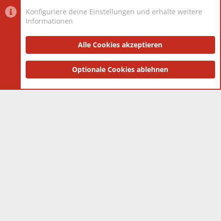
Konfiguriere deine Einstellungen und erhalte weitere
Informationen
Datenschutz-Einstellungen
PR Light
Deutsch [Du]
Nutzungsbedingungen
Alle Cookies akzeptieren
Datenschutzerklärung
Impressum
®
Community platform by XenForo
Optionale Cookies ablehnen
© 2010-2025 XenForo Ltd.
|
Style
and add-ons by ThemeHouse