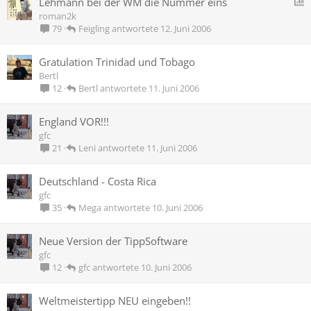
U
Lehmann bei der WM die Nummer eins
roman2k
f
Feigling
12. Juni 2006
79
r
a
Gratulation Trinidad und Tobago
g
Bertl
e
Bertl
11. Juni 2006
12
England VOR!!!
gfc
Leni
11. Juni 2006
21
Deutschland - Costa Rica
gfc
Mega
10. Juni 2006
35
Neue Version der TippSoftware
gfc
gfc
10. Juni 2006
12
Weltmeistertipp NEU eingeben!!