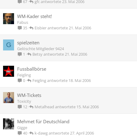
f
gfc
23. Mai 2006
67
r
a
WM-Kader steht!
g
Fabus
e
Eisbier
21. Mai 2006
35
spielzeiten
G
Gelöschte Mitglieder 9424
Betsy
21. Mai 2006
1
Fussballbörse
Feigling
Feigling
18. Mai 2006
0
WM-Tickets
Toxicity
Metalhead
15. Mai 2006
12
Mehmet für Deutschland
Gigge
k-dawg
27. April 2006
40