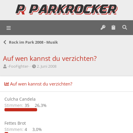
Rock im Park 2008 - Musik
Auf wen kannst du verzichten?
E
E
-FooFighter-
2. Juni 2008
r
r
s
s
t
t
Auf wen kannst du verzichten?
e
e
l
l
l
l
Culcha Candela
e
t
Stimmen:
35
26,3%
r
a
m
Fettes Brot
Stimmen:
4
3,0%