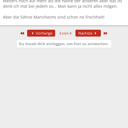
Weiters noch auf mehr als die Hälfte der anderen aber das ist
denk ich mal bei jedem so... Man kann ja nicht alles mögen.
Aber die Söhne Mannheims sind schon ne Frechheit!
Erste
Letzte
Vorherige
3 von 4
Nächste
Du musst dich einloggen, um hier zu antworten.