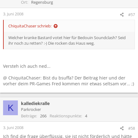
Ort
Regensburg
3. Juni 2008
#57
ChiquitaChaser schrieb:
Welcher kranke Bastard votet hier für Bedouin Soundclash? Seid
ihr noch zu retten? :-) Die rocken das Haus weg.
Versteh ich auch ned...
@ ChiquitaChaser: Bist du bsuffa? Der Beitrag hier und der
vorher deim PR-Games Fred kommen mir etwas seltsam vor... ;)
kallediekralle
K
Parkrocker
Beiträge
266
Reaktionspunkte
4
3. Juni 2008
#58
Ich find die frage überflüssig. sie ist nicht förderlich und hätte