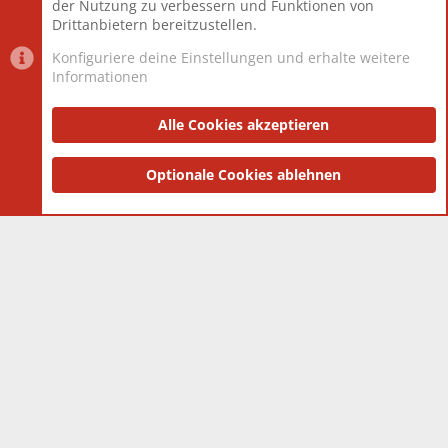
der Nutzung zu verbessern und Funktionen von
Drittanbietern bereitzustellen.
Konfiguriere deine Einstellungen und erhalte weitere
Informationen
Datenschutz-Einstellungen
PR Light
Deutsch [Du]
Nutzungsbedingungen
Alle Cookies akzeptieren
Datenschutzerklärung
Impressum
®
Community platform by XenForo
Optionale Cookies ablehnen
© 2010-2025 XenForo Ltd.
|
Style
and add-ons by ThemeHouse