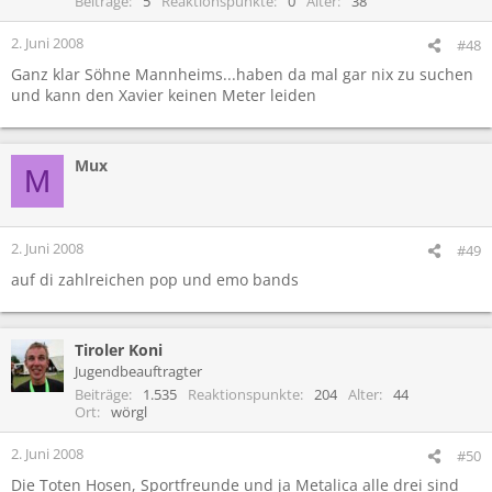
Beiträge
5
Reaktionspunkte
0
Alter
38
2. Juni 2008
#48
Ganz klar Söhne Mannheims...haben da mal gar nix zu suchen
und kann den Xavier keinen Meter leiden
Mux
M
2. Juni 2008
#49
auf di zahlreichen pop und emo bands
Tiroler Koni
Jugendbeauftragter
Beiträge
1.535
Reaktionspunkte
204
Alter
44
Ort
wörgl
2. Juni 2008
#50
Die Toten Hosen, Sportfreunde und ja Metalica alle drei sind