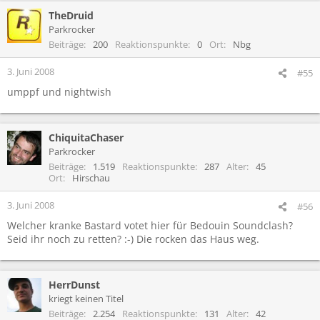
TheDruid
Parkrocker
Beiträge
200
Reaktionspunkte
0
Ort
Nbg
3. Juni 2008
#55
umppf und nightwish
ChiquitaChaser
Parkrocker
Beiträge
1.519
Reaktionspunkte
287
Alter
45
Ort
Hirschau
3. Juni 2008
#56
Welcher kranke Bastard votet hier für Bedouin Soundclash?
Seid ihr noch zu retten? :-) Die rocken das Haus weg.
HerrDunst
kriegt keinen Titel
Beiträge
2.254
Reaktionspunkte
131
Alter
42