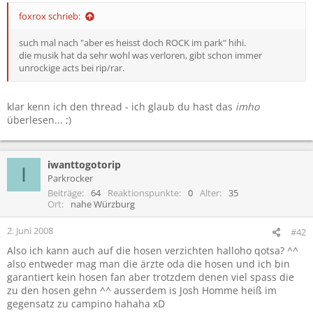
foxrox schrieb:
such mal nach "aber es heisst doch ROCK im park" hihi.
die musik hat da sehr wohl was verloren, gibt schon immer
unrockige acts bei rip/rar.
klar kenn ich den thread - ich glaub du hast das
imho
überlesen... ;)
iwanttogotorip
I
Parkrocker
Beiträge
64
Reaktionspunkte
0
Alter
35
Ort
nahe Würzburg
2. Juni 2008
#42
Also ich kann auch auf die hosen verzichten halloho qotsa? ^^
also entweder mag man die ärzte oda die hosen und ich bin
garantiert kein hosen fan aber trotzdem denen viel spass die
zu den hosen gehn ^^ ausserdem is Josh Homme heiß im
gegensatz zu campino hahaha xD