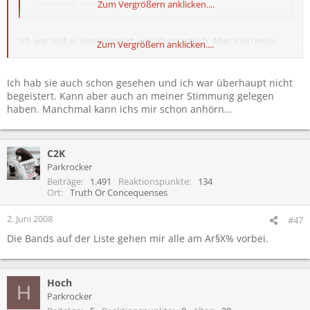
:) Was auch absolut gerechtfertigt ist.
Zum Vergrößern anklicken....
Ich war mal an nem Konzert, war phantastisch. Aber man muss
Zum Vergrößern anklicken....
halt mal seine Vorurteile und die Scheuklappen bei Seite legen. Ich
weiss, dass schaffen viele nicht. :p
Ich hab sie auch schon gesehen und ich war überhaupt nicht
begeistert. Kann aber auch an meiner Stimmung gelegen
haben. Manchmal kann ichs mir schon anhörn...
C2K
Parkrocker
Beiträge
1.491
Reaktionspunkte
134
Ort
Truth Or Concequenses
2. Juni 2008
#47
Die Bands auf der Liste gehen mir alle am Ar§X% vorbei.
Hoch
H
Parkrocker