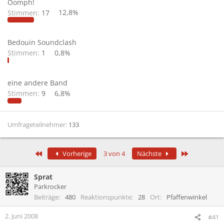
Oomph!
Stimmen:
17
12,8%
Bedouin Soundclash
Stimmen:
1
0,8%
eine andere Band
Stimmen:
9
6,8%
Umfrageteilnehmer
133
Erste
Letzte
Vorherige
3 von 4
Nächste
Sprat
Parkrocker
Beiträge
480
Reaktionspunkte
28
Ort
Pfaffenwinkel
2. Juni 2008
#41