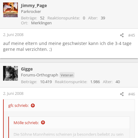
Jimmy_Page
Parkrocker
Beiträge
52
Reaktionspunkte
0
Alter
39
Ort
Merklingen
2. Juni 2008
#45
auf meine eltern und meine geschwister kann ich die 3-4 tage
gerne mal verzichten. ;)
Gigge
Forums-Orthograph
Veteran
Beiträge
10.419
Reaktionspunkte
1.986
Alter
40
2. Juni 2008
#46
gfc schrieb:
Mölle schrieb:
Die Söhne Mannheims scheinen ja besonders beliebt zu sein