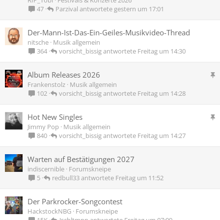
Parzival
gestern um 17:01
47
Der-Mann-Ist-Das-Ein-Geiles-Musikvideo-Thread
nitsche
Musik allgemein
vorsicht_bissig
Freitag um 14:30
364
A
Album Releases 2026
n
Frankenstolz
Musik allgemein
g
vorsicht_bissig
Freitag um 14:28
102
e
p
A
Hot New Singles
i
n
Jimmy Pop
Musik allgemein
n
g
vorsicht_bissig
Freitag um 14:27
840
n
e
t
p
Warten auf Bestätigungen 2027
i
indiscernible
Forumskneipe
n
redbull33
Freitag um 11:52
5
n
t
Der Parkrocker-Songcontest
HackstockNBG
Forumskneipe
Jschltmnn
Freitag um 07:09