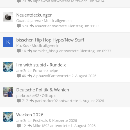
Alphawolf
Mittwoch um 14:34
70
Neuentdeckungen
Guadalajarena
Musik allgemein
Ksaver
Dienstag um 11:23
679
bisschen Hip Hop Hype/New Stuff
K
KuzKus
Musik allgemein
vorsicht_bissig
Dienstag um 09:33
1K
I'm with stupid - Runde x
arm3nia
Forumskneipe
Alphawolf
2. August 2026
4K
Deutsche Politik & Wahlen
parkrocker92
Offtopic
parkrocker92
1. August 2026
717
Wacken 2026
arm3nia
Festivals & Konzerte 2026
Mike1893
1. August 2026
12