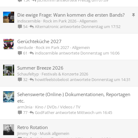
15K
A
Die ewige Frage: Wann kommen die ersten Bands?
n
indiscernible
Rock im Park 2026 - Allgemein
g
Alternatronic
Donnerstag um 17:52
54
e
p
Gerüchteküche 2027
i
derdude
Rock im Park 2027 - Allgemein
n
indiscernible
Donnerstag um 16:06
61
n
t
Summer Breeze 2026
Schaufeltyp
Festivals & Konzerte 2026
howitfeelstobelost
Donnerstag um 14:31
32
Sehenswerte (Online-) Dokumentationen, Reportagen
etc.
arm3nia
Kino / DVDs / Videos / TV
GodFather
Mittwoch um 16:45
77
Retro Rotation
Jimmy Pop
Musik allgemein