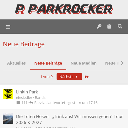
Neue Beiträge
Aktuelles
Neue Beiträge
Neue Medien
Neue Komm
Letzte
1 von 9
Nächste
Linkin Park
einsiedler
Bands
Parzival
gestern um 17:16
111
Die Toten Hosen - „Trink aus! Wir müssen gehen“-Tour
2026 & 2027
RIP_Tobi
Festivals & Konzerte 2026