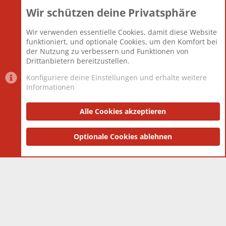
Wir schützen deine Privatsphäre
Themen
22.121
Beiträge
825.694
Wir verwenden essentielle Cookies, damit diese Website
Mitglieder
12.427
funktioniert, und optionale Cookies, um den Komfort bei
Neuestes Mitglied
Berlin
der Nutzung zu verbessern und Funktionen von
Drittanbietern bereitzustellen.
Konfiguriere deine Einstellungen und erhalte weitere
Informationen
Datenschutz-Einstellungen
PR Light
Deutsch [Du]
Nutzungsbedingungen
Alle Cookies akzeptieren
Datenschutzerklärung
Impressum
®
Community platform by XenForo
Optionale Cookies ablehnen
© 2010-2025 XenForo Ltd.
|
Style
and add-ons by ThemeHouse