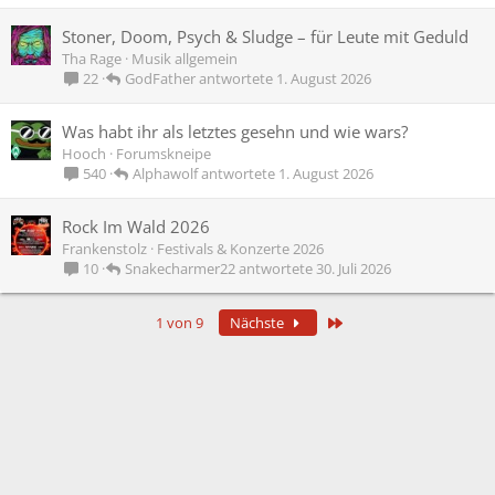
Stoner, Doom, Psych & Sludge – für Leute mit Geduld
Tha Rage
Musik allgemein
GodFather
1. August 2026
22
Was habt ihr als letztes gesehn und wie wars?
Hooch
Forumskneipe
Alphawolf
1. August 2026
540
Rock Im Wald 2026
Frankenstolz
Festivals & Konzerte 2026
Snakecharmer22
30. Juli 2026
10
Letzte
1 von 9
Nächste