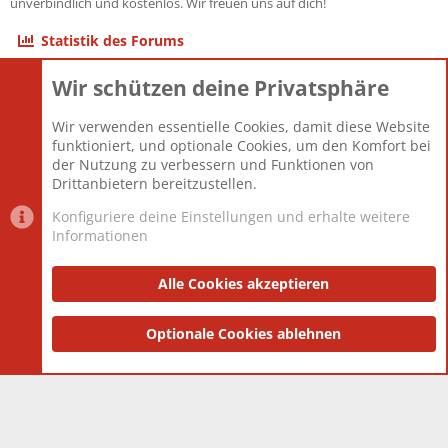
unverbindlich und kostenlos. Wir freuen uns auf dich!
Statistik des Forums
Wir schützen deine Privatsphäre
Themen
22.121
Beiträge
825.675
Wir verwenden essentielle Cookies, damit diese Website
Mitglieder
12.425
funktioniert, und optionale Cookies, um den Komfort bei
Neuestes Mitglied
Toddster85
der Nutzung zu verbessern und Funktionen von
Drittanbietern bereitzustellen.
Konfiguriere deine Einstellungen und erhalte weitere
Informationen
Datenschutz-Einstellungen
PR Light
Deutsch [Du]
Nutzungsbedingungen
Alle Cookies akzeptieren
Datenschutzerklärung
Impressum
®
Community platform by XenForo
Optionale Cookies ablehnen
© 2010-2025 XenForo Ltd.
|
Style
and add-ons by ThemeHouse