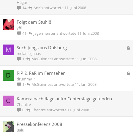
Hägar
AnKa
11. Juni 2008
14
Folgt dem Stuhl!!
yffi
jägermeister
11. Juni 2008
41
G
Such Jungs aus Duisburg
M
e
melanie_haas
s
McGuinness
11. Juni 2008
1
p
e
G
RiP & RaR im Fernsehen
D
r
e
drummy_1
r
s
McGuinness
11. Juni 2008
1
t
p
e
Kamera nach Rage aufm Centerstage gefunden
C
r
Chantre
r
Chantre
11. Juni 2008
0
t
Pressekonferenz 2008
Balu