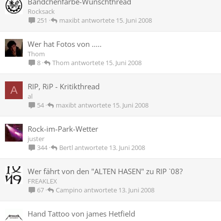
Bändchenfarbe-Wunschthread
Rocksack
maxibt
15. Juni 2008
251
Wer hat Fotos von .....
Thom
Thom
15. Juni 2008
8
RIP, RiP - Kritikthread
A
al
maxibt
15. Juni 2008
54
Rock-im-Park-Wetter
juster
Bertl
13. Juni 2008
344
Wer fährt von den "ALTEN HASEN" zu RIP `08?
FREAKLEX
Campino
13. Juni 2008
67
Hand Tattoo von james Hetfield