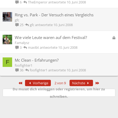
TheEmperor
10. Juni 2008
6
Ring vs. Park - Der Versuch eines Vergleichs
gfc
gfc
10. Juni 2008
25
G
Wie viele Leute waren auf dem Festival?
e
Famalysz
s
maxibt
10. Juni 2008
3
p
e
Mc Clean - Erfahrungen?
F
r
foofighter1
r
foofighter1
10. Juni 2008
36
t
Erste
Letzte
Vorherige
2 von 9
Nächste
Du musst dich einloggen oder registrieren, um hier zu
schreiben.